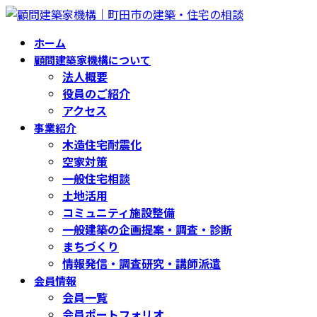
コ
ナ
ン
ビ
ホーム
テ
ゲ
顧問建築家機構について
ン
ー
法人概要
ツ
シ
役員のご紹介
へ
ョ
アクセス
ス
ン
事業紹介
キ
に
木造住宅耐震化
ッ
移
空家対策
プ
動
一般住宅相談
土地活用
コミュニティ施設整備
一般建築の企画提案・調査・診断
まちづくり
情報発信・調査研究・講師派遣
会員情報
会員一覧
会員ポートフォリオ