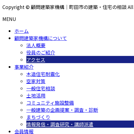
Copyright © 顧問建築家機構｜町田市の建築・住宅の相談 All Righ
MENU
ホーム
顧問建築家機構について
法人概要
役員のご紹介
アクセス
事業紹介
木造住宅耐震化
空家対策
一般住宅相談
土地活用
コミュニティ施設整備
一般建築の企画提案・調査・診断
まちづくり
情報発信・調査研究・講師派遣
会員情報