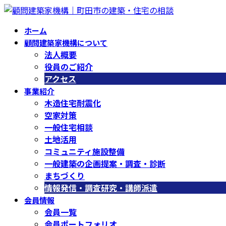
コ
ナ
ン
ビ
ホーム
テ
ゲ
顧問建築家機構について
ン
ー
法人概要
ツ
シ
役員のご紹介
へ
ョ
アクセス
ス
ン
事業紹介
キ
に
木造住宅耐震化
ッ
移
空家対策
プ
動
一般住宅相談
土地活用
コミュニティ施設整備
一般建築の企画提案・調査・診断
まちづくり
情報発信・調査研究・講師派遣
会員情報
会員一覧
会員ポートフォリオ