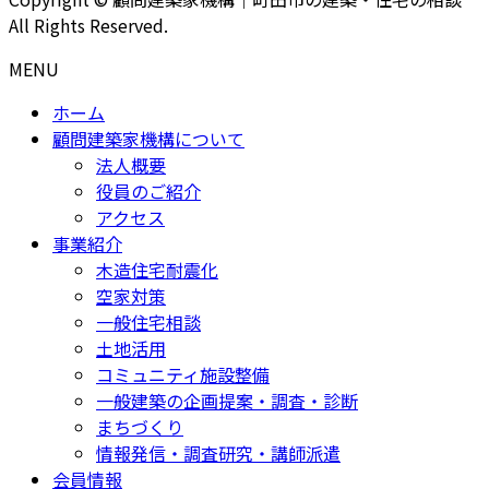
All Rights Reserved.
MENU
ホーム
顧問建築家機構について
法人概要
役員のご紹介
アクセス
事業紹介
木造住宅耐震化
空家対策
一般住宅相談
土地活用
コミュニティ施設整備
一般建築の企画提案・調査・診断
まちづくり
情報発信・調査研究・講師派遣
会員情報