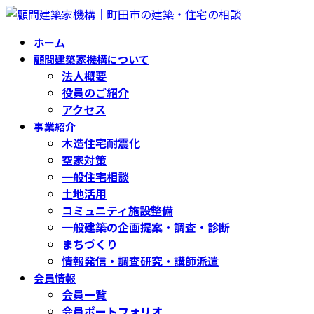
コ
ナ
ン
ビ
ホーム
テ
ゲ
顧問建築家機構について
ン
ー
法人概要
ツ
シ
役員のご紹介
へ
ョ
アクセス
ス
ン
事業紹介
キ
に
木造住宅耐震化
ッ
移
空家対策
プ
動
一般住宅相談
土地活用
コミュニティ施設整備
一般建築の企画提案・調査・診断
まちづくり
情報発信・調査研究・講師派遣
会員情報
会員一覧
会員ポートフォリオ