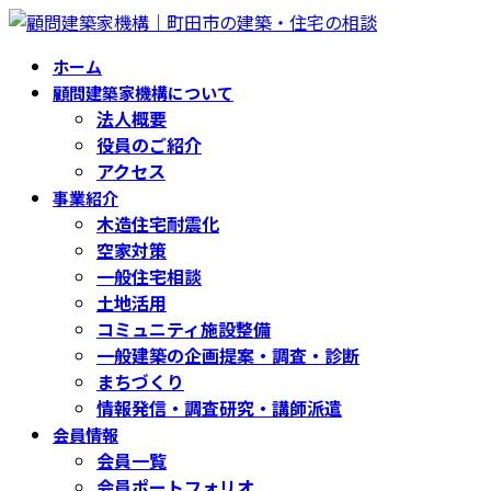
コ
ナ
ン
ビ
ホーム
テ
ゲ
顧問建築家機構について
ン
ー
法人概要
ツ
シ
役員のご紹介
へ
ョ
アクセス
ス
ン
事業紹介
キ
に
木造住宅耐震化
ッ
移
空家対策
プ
動
一般住宅相談
土地活用
コミュニティ施設整備
一般建築の企画提案・調査・診断
まちづくり
情報発信・調査研究・講師派遣
会員情報
会員一覧
会員ポートフォリオ