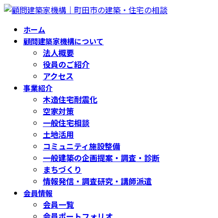
コ
ナ
ン
ビ
ホーム
テ
ゲ
顧問建築家機構について
ン
ー
法人概要
ツ
シ
役員のご紹介
へ
ョ
アクセス
ス
ン
事業紹介
キ
に
木造住宅耐震化
ッ
移
空家対策
プ
動
一般住宅相談
土地活用
コミュニティ施設整備
一般建築の企画提案・調査・診断
まちづくり
情報発信・調査研究・講師派遣
会員情報
会員一覧
会員ポートフォリオ