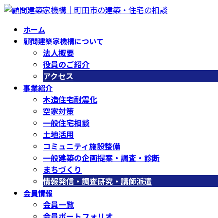
コ
ナ
ン
ビ
ホーム
テ
ゲ
顧問建築家機構について
ン
ー
法人概要
ツ
シ
役員のご紹介
へ
ョ
アクセス
ス
ン
事業紹介
キ
に
木造住宅耐震化
ッ
移
空家対策
プ
動
一般住宅相談
土地活用
コミュニティ施設整備
一般建築の企画提案・調査・診断
まちづくり
情報発信・調査研究・講師派遣
会員情報
会員一覧
会員ポートフォリオ