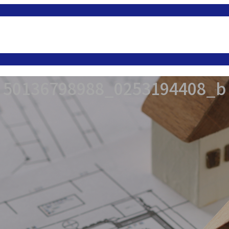
50136798988_0253194408_b