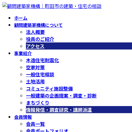
コ
ナ
ン
ビ
ホーム
テ
ゲ
顧問建築家機構について
ン
ー
法人概要
ツ
シ
役員のご紹介
へ
ョ
アクセス
ス
ン
事業紹介
キ
に
木造住宅耐震化
ッ
移
空家対策
プ
動
一般住宅相談
土地活用
コミュニティ施設整備
一般建築の企画提案・調査・診断
まちづくり
情報発信・調査研究・講師派遣
会員情報
会員一覧
会員ポートフォリオ