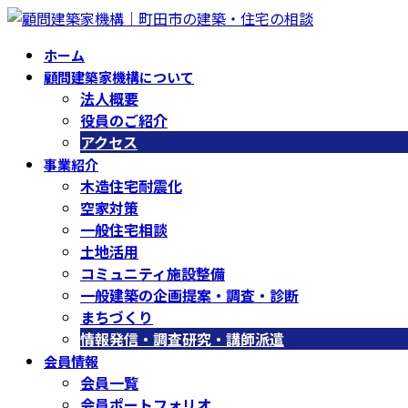
コ
ナ
ン
ビ
ホーム
テ
ゲ
顧問建築家機構について
ン
ー
法人概要
ツ
シ
役員のご紹介
へ
ョ
アクセス
ス
ン
事業紹介
キ
に
木造住宅耐震化
ッ
移
空家対策
プ
動
一般住宅相談
土地活用
コミュニティ施設整備
一般建築の企画提案・調査・診断
まちづくり
情報発信・調査研究・講師派遣
会員情報
会員一覧
会員ポートフォリオ