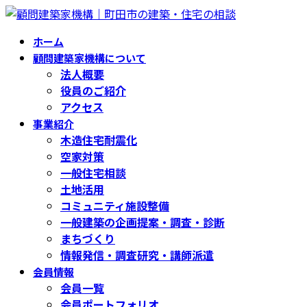
コ
ナ
ン
ビ
ホーム
テ
ゲ
顧問建築家機構について
ン
ー
法人概要
ツ
シ
役員のご紹介
へ
ョ
アクセス
ス
ン
事業紹介
キ
に
木造住宅耐震化
ッ
移
空家対策
プ
動
一般住宅相談
土地活用
コミュニティ施設整備
一般建築の企画提案・調査・診断
まちづくり
情報発信・調査研究・講師派遣
会員情報
会員一覧
会員ポートフォリオ