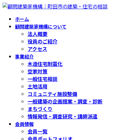
コ
ナ
ン
ビ
ホーム
テ
ゲ
顧問建築家機構について
ン
ー
法人概要
ツ
シ
役員のご紹介
へ
ョ
アクセス
ス
ン
事業紹介
キ
に
木造住宅耐震化
ッ
移
空家対策
プ
動
一般住宅相談
土地活用
コミュニティ施設整備
一般建築の企画提案・調査・診断
まちづくり
情報発信・調査研究・講師派遣
会員情報
会員一覧
会員ポートフォリオ