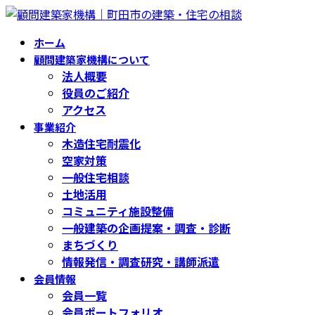
コ
ナ
ン
ビ
ホーム
テ
ゲ
顧問建築家機構について
ン
ー
法人概要
ツ
シ
役員のご紹介
へ
ョ
アクセス
ス
ン
事業紹介
キ
に
木造住宅耐震化
ッ
移
空家対策
プ
動
一般住宅相談
土地活用
コミュニティ施設整備
一般建築の企画提案・調査・診断
まちづくり
情報発信・調査研究・講師派遣
会員情報
会員一覧
会員ポートフォリオ