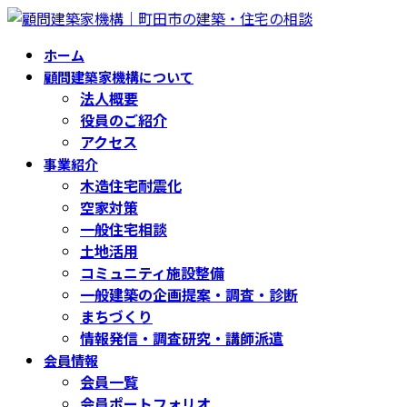
コ
ナ
ン
ビ
ホーム
テ
ゲ
顧問建築家機構について
ン
ー
法人概要
ツ
シ
役員のご紹介
へ
ョ
アクセス
ス
ン
事業紹介
キ
に
木造住宅耐震化
ッ
移
空家対策
プ
動
一般住宅相談
土地活用
コミュニティ施設整備
一般建築の企画提案・調査・診断
まちづくり
情報発信・調査研究・講師派遣
会員情報
会員一覧
会員ポートフォリオ