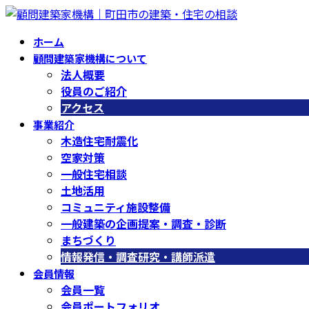
コ
ナ
ン
ビ
ホーム
テ
ゲ
顧問建築家機構について
ン
ー
法人概要
ツ
シ
役員のご紹介
へ
ョ
アクセス
ス
ン
事業紹介
キ
に
木造住宅耐震化
ッ
移
空家対策
プ
動
一般住宅相談
土地活用
コミュニティ施設整備
一般建築の企画提案・調査・診断
まちづくり
情報発信・調査研究・講師派遣
会員情報
会員一覧
会員ポートフォリオ